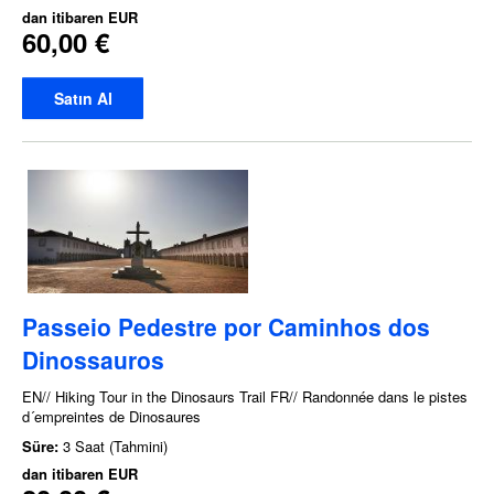
dan itibaren
EUR
60,00 €
Satın Al
Passeio Pedestre por Caminhos dos
Dinossauros
EN// Hiking Tour in the Dinosaurs Trail FR// Randonnée dans le pistes
d´empreintes de Dinosaures
Süre:
3 Saat (Tahmini)
dan itibaren
EUR