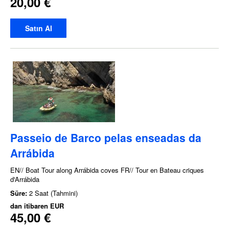
20,00 €
Satın Al
Passeio de Barco pelas enseadas da
Arrábida
EN// Boat Tour along Arrábida coves FR// Tour en Bateau criques
d'Arrábida
Süre:
2 Saat (Tahmini)
dan itibaren
EUR
45,00 €